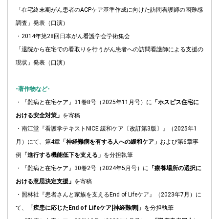
「在宅終末期がん患者のACPケア基準作成に向けた訪問看護師の困難感
調査」発表（口演）
・2014年第28回日本がん看護学会学術集会
「退院から在宅での看取りを行うがん患者への訪問看護師による支援の
現状」発表（口演）
-著作物など-
・『難病と在宅ケア』31巻8号（2025年11月号）に
「ホスピス住宅に
おける安全対策」
を寄稿
・南江堂『看護学テキストNICE 緩和ケア〔改訂第3版〕』（2025年1
月）にて、第4章
「神経難病を有する人への緩和ケア」
および第6章事
例
「進行する機能低下を支える」
を分担執筆
・『難病と在宅ケア』30巻2号（2024年5月号）に
「療養場所の選択に
おける意思決定支援」
を寄稿
・照林社『患者さんと家族を支えるEnd of Lifeケア』（2023年7月）に
て、
「疾患に応じたEnd of Lifeケア[神経難病]」
を分担執筆